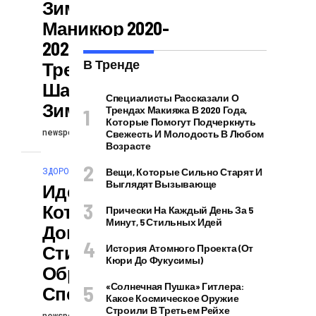
Зимний
Маникюр 2020-
2021 Года, Что В
В Тренде
Тренде: Елки,
Шарики Или
Специалисты Рассказали О
Зимние Пейзажи
Трендах Макияжа В 2020 Года,
Которые Помогут Подчеркнуть
newspodcast
26.02.2024
Свежесть И Молодость В Любом
Возрасте
ЗДОРОВЬЕ И КРАСОТА
Вещи, Которые Сильно Старят И
Выглядят Вызывающе
Идеи Маникюра,
Которые
Прически На Каждый День За 5
Минут, 5 Стильных Идей
Дополнят
Стильный
История Атомного Проекта (от
Кюри До Фукусимы)
Образ: Мнение
«Солнечная Пушка» Гитлера:
Специалистов
Какое Космическое Оружие
Строили В Третьем Рейхе
newspodcast
26.02.2024