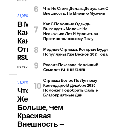
Что Не Стоит Делать Девушкам С
Внешность, По Мнению Мужчин
ЗДОРОВЬЕ И КРАСОТА
В Мире Чудес:
Как С Помощью Одежды
Выглядеть Моложе На
Как Живет
Несколько Лет И Нравиться
Канадская
Противоположному Полу
Отшельница —
Модные Стрижки, Которые Будут
Популярны Уже Весной 2021 Года
RSUTE
Россия Показала Новейший
newspodcast
26.02.2024
Самолет PJ–II DREAMER
Стрижка Волос По Лунному
ЗДОРОВЬЕ И КРАСОТА
Календарю В Декабре 2020
Что Цепляет В
Поможет Подобрать Самые
Благоприятные Дни
Женщине Даже
Больше, Чем
Красивая
Внешность —