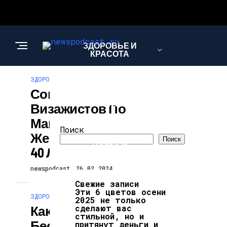
ЗДОРОВЬЕ И
КРАСОТА
ЗДОРОВЬЕ И КРАСОТА
Советы От
ИНТЕРЕСНОЕ И
ПОЗНАВАТЕЛЬНОЕ
Визажистов По
Макияжу Для
Поиск
Женщин После
Поиск
НАУКА И
40 Лет
ТЕХНОЛОГИИ
newspodcast
26.02.2024
Свежие записи
Эти 6 цветов осени
ЗДОРОВЬЕ И КРАСОТА
2025 не только
Какие Пять
сделают вас
стильной, но и
Бесценных
притянут деньги и