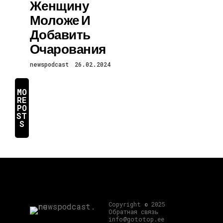
Женщину
Моложе И
Добавить
Очарования
newspodcast
26.02.2024
MO
RE
PO
ST
S
Copyright © 2025
Обратная связь
info@gototop.ee